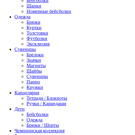
Бейсболки
Шапки
Номерные бейсболки
Одежда
Брюки
Куртки
Толстовки
Футболки
Эксклюзив
Сувениры
Брелоки
Значки
Магниты
Шайбы
Сувениры
Панно
Кружки
Канцелярия
Тетради / Блокноты
Ручки / Карандаши
Дети
Бейсболки
Одежда
Брюки / Шорты
Чемпионская коллекция