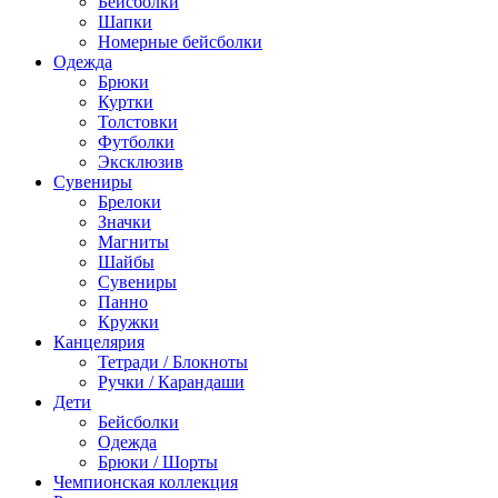
Бейсболки
Шапки
Номерные бейсболки
Одежда
Брюки
Куртки
Толстовки
Футболки
Эксклюзив
Сувениры
Брелоки
Значки
Магниты
Шайбы
Сувениры
Панно
Кружки
Канцелярия
Тетради / Блокноты
Ручки / Карандаши
Дети
Бейсболки
Одежда
Брюки / Шорты
Чемпионская коллекция