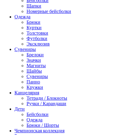
Бейсболки
Шапки
Номерные бейсболки
Одежда
Брюки
Куртки
Толстовки
Футболки
Эксклюзив
Сувениры
Брелоки
Значки
Магниты
Шайбы
Сувениры
Панно
Кружки
Канцелярия
Тетради / Блокноты
Ручки / Карандаши
Дети
Бейсболки
Одежда
Брюки / Шорты
Чемпионская коллекция