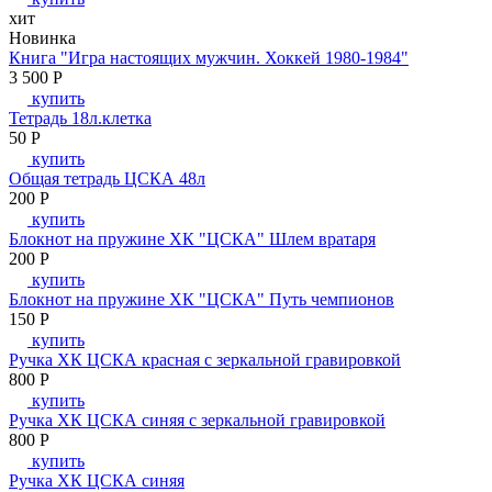
хит
Новинка
Книга "Игра настоящих мужчин. Хоккей 1980-1984"
3 500
P
купить
Тетрадь 18л.клетка
50
P
купить
Общая тетрадь ЦСКА 48л
200
P
купить
Блокнот на пружине ХК "ЦСКА" Шлем вратаря
200
P
купить
Блокнот на пружине ХК "ЦСКА" Путь чемпионов
150
P
купить
Ручка ХК ЦСКА красная с зеркальной гравировкой
800
P
купить
Ручка ХК ЦСКА синяя с зеркальной гравировкой
800
P
купить
Ручка ХК ЦСКА синяя