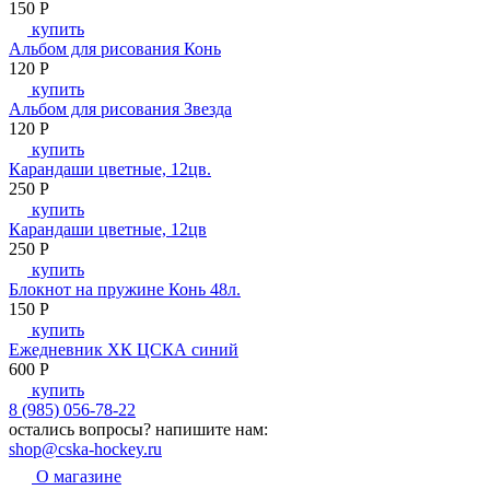
150
P
купить
Альбом для рисования Конь
120
P
купить
Альбом для рисования Звезда
120
P
купить
Карандаши цветные, 12цв.
250
P
купить
Карандаши цветные, 12цв
250
P
купить
Блокнот на пружине Конь 48л.
150
P
купить
Ежедневник ХК ЦСКА синий
600
P
купить
8 (985) 056-78-22
остались вопросы?
напишите нам:
shop@cska-hockey.ru
О магазине