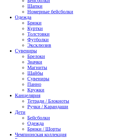
Бейсболки
Шапки
Номерные бейсболки
Одежда
Брюки
Куртки
Толстовки
Футболки
Эксклюзив
Сувениры
Брелоки
Значки
Магниты
Шайбы
Сувениры
Панно
Кружки
Канцелярия
Тетради / Блокноты
Ручки / Карандаши
Дети
Бейсболки
Одежда
Брюки / Шорты
Чемпионская коллекция