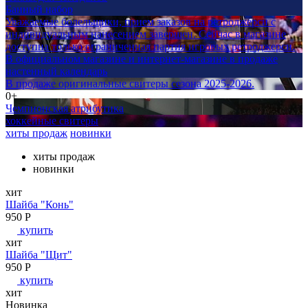
Банный набор
Уважаемые болельщики, прием заказов на ретроджерси с
индивидуальным нанесением завершен. Сейчас в магазине
доступна только ограниченная партия игровых ретроджерси.
В официальном магазине и интернет-магазине в продаже
настенный календарь
В продаже оригинальные свитеры сезона 2025-2026.
0+
Чемпионская атрибутика
хоккейные свитеры
хиты продаж
новинки
хиты продаж
новинки
хит
Шайба "Конь"
950
P
купить
хит
Шайба "Щит"
950
P
купить
хит
Новинка