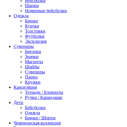
Бейсболки
Шапки
Номерные бейсболки
Одежда
Брюки
Куртки
Толстовки
Футболки
Эксклюзив
Сувениры
Брелоки
Значки
Магниты
Шайбы
Сувениры
Панно
Кружки
Канцелярия
Тетради / Блокноты
Ручки / Карандаши
Дети
Бейсболки
Одежда
Брюки / Шорты
Чемпионская коллекция