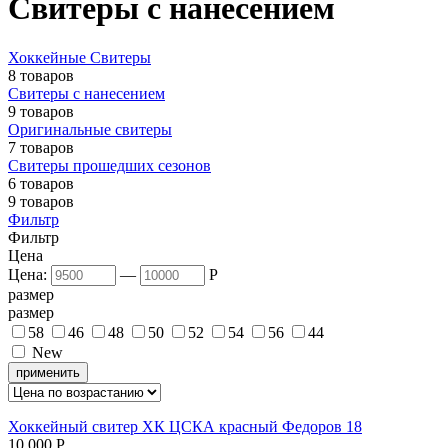
Свитеры с нанесением
Хоккейные Свитеры
8 товаров
Свитеры с нанесением
9 товаров
Оригинальные свитеры
7 товаров
Свитеры прошедших сезонов
6 товаров
9 товаров
Фильтр
Фильтр
Цена
Цена:
—
P
размер
размер
58
46
48
50
52
54
56
44
New
применить
Хоккейный свитер ХК ЦСКА красный Федоров 18
10 000
P