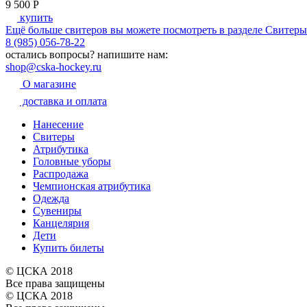
9 500
P
купить
Ещё больше свитеров вы можете посмотреть в разделе Свитер
8 (985) 056-78-22
остались вопросы?
напишите нам:
shop@cska-hockey.ru
О магазине
доставка и оплата
Нанесение
Свитеры
Атрибутика
Головные уборы
Распродажа
Чемпионская атрибутика
Одежда
Сувениры
Канцелярия
Дети
Купить билеты
© ЦСКА 2018
Все права защищены
© ЦСКА 2018