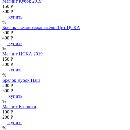
Магнит Кубок 2019
150
P
300
P
купить
%
Брелок световозвращатель Щит ЦСКА
300
P
400
P
купить
%
Магнит ЦСКА 2019
150
P
300
P
купить
%
Брелок Кубок Наш
200
P
300
P
купить
%
Магнит Клюшки
100
P
200
P
купить
%