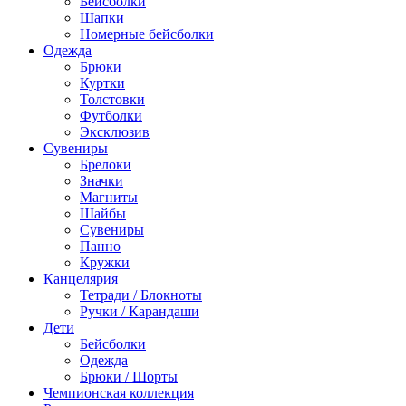
Бейсболки
Шапки
Номерные бейсболки
Одежда
Брюки
Куртки
Толстовки
Футболки
Эксклюзив
Сувениры
Брелоки
Значки
Магниты
Шайбы
Сувениры
Панно
Кружки
Канцелярия
Тетради / Блокноты
Ручки / Карандаши
Дети
Бейсболки
Одежда
Брюки / Шорты
Чемпионская коллекция