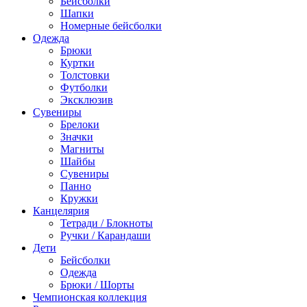
Бейсболки
Шапки
Номерные бейсболки
Одежда
Брюки
Куртки
Толстовки
Футболки
Эксклюзив
Сувениры
Брелоки
Значки
Магниты
Шайбы
Сувениры
Панно
Кружки
Канцелярия
Тетради / Блокноты
Ручки / Карандаши
Дети
Бейсболки
Одежда
Брюки / Шорты
Чемпионская коллекция