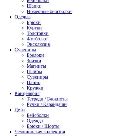
Бейсболки
Шапки
Номерные бейсболки
Одежда
Брюки
Куртки
Толстовки
Футболки
Эксклюзив
Сувениры
Брелоки
Значки
Магниты
Шайбы
Сувениры
Панно
Кружки
Канцелярия
Тетради / Блокноты
Ручки / Карандаши
Дети
Бейсболки
Одежда
Брюки / Шорты
Чемпионская коллекция