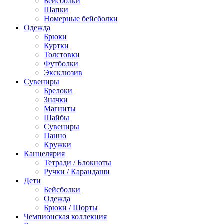
Бейсболки
Шапки
Номерные бейсболки
Одежда
Брюки
Куртки
Толстовки
Футболки
Эксклюзив
Сувениры
Брелоки
Значки
Магниты
Шайбы
Сувениры
Панно
Кружки
Канцелярия
Тетради / Блокноты
Ручки / Карандаши
Дети
Бейсболки
Одежда
Брюки / Шорты
Чемпионская коллекция