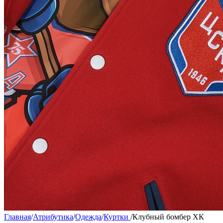
Главная
/
Атрибутика
/
Одежда
/
Куртки
/
Клубный бомбер ХК