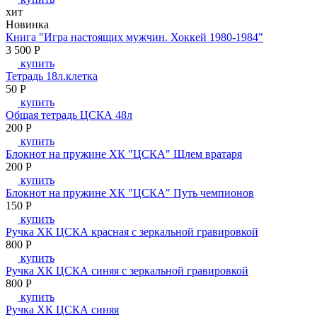
хит
Новинка
Книга "Игра настоящих мужчин. Хоккей 1980-1984"
3 500
P
купить
Тетрадь 18л.клетка
50
P
купить
Общая тетрадь ЦСКА 48л
200
P
купить
Блокнот на пружине ХК "ЦСКА" Шлем вратаря
200
P
купить
Блокнот на пружине ХК "ЦСКА" Путь чемпионов
150
P
купить
Ручка ХК ЦСКА красная с зеркальной гравировкой
800
P
купить
Ручка ХК ЦСКА синяя с зеркальной гравировкой
800
P
купить
Ручка ХК ЦСКА синяя