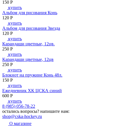
150
P
купить
Альбом для рисования Конь
120
P
купить
Альбом для рисования Звезда
120
P
купить
Карандаши цветные, 12цв.
250
P
купить
Карандаши цветные, 12цв
250
P
купить
Блокнот на пружине Конь 48л.
150
P
купить
Ежедневник ХК ЦСКА синий
600
P
купить
8 (985) 056-78-22
остались вопросы?
напишите нам:
shop@cska-hockey.ru
О магазине