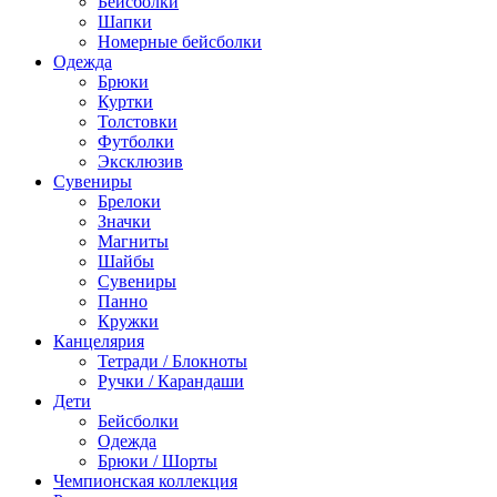
Бейсболки
Шапки
Номерные бейсболки
Одежда
Брюки
Куртки
Толстовки
Футболки
Эксклюзив
Сувениры
Брелоки
Значки
Магниты
Шайбы
Сувениры
Панно
Кружки
Канцелярия
Тетради / Блокноты
Ручки / Карандаши
Дети
Бейсболки
Одежда
Брюки / Шорты
Чемпионская коллекция