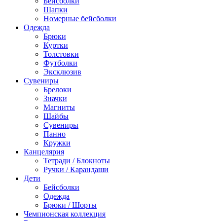
Бейсболки
Шапки
Номерные бейсболки
Одежда
Брюки
Куртки
Толстовки
Футболки
Эксклюзив
Сувениры
Брелоки
Значки
Магниты
Шайбы
Сувениры
Панно
Кружки
Канцелярия
Тетради / Блокноты
Ручки / Карандаши
Дети
Бейсболки
Одежда
Брюки / Шорты
Чемпионская коллекция