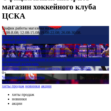
магазин хоккейного клуба
ЦСКА
График работы магазина на август:
5.08-8.08; 12.08-15.08;19.08-22.08; 26.08-30.08.
Чехлы для чемоданов
Банный набор
Уважаемые болельщики, прием заказов на ретроджерси с
индивидуальным нанесением завершен. Сейчас в магазине
доступна только ограниченная партия игровых ретроджерси.
В официальном магазине и интернет-магазине в продаже
настенный календарь
В продаже оригинальные свитеры сезона 2025-2026.
0+
Чемпионская атрибутика
хоккейные свитеры
хиты продаж
новинки
акции
хиты продаж
новинки
акции