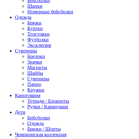
Бейсболки
Шапки
Номерные бейсболки
Одежда
Брюки
Куртки
Толстовки
Футболки
Эксклюзив
Сувениры
Брелоки
Значки
Магниты
Шайбы
Сувениры
Панно
Кружки
Канцелярия
Тетради / Блокноты
Ручки / Карандаши
Дети
Бейсболки
Одежда
Брюки / Шорты
Чемпионская коллекция