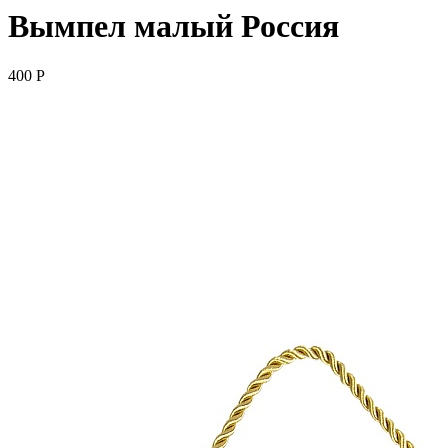
Вымпел малый Россия
400
P