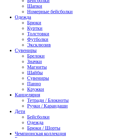
Бейсболки
Шапки
Номерные бейсболки
Одежда
Брюки
Куртки
Толстовки
Футболки
Эксклюзив
Сувениры
Брелоки
Значки
Магниты
Шайбы
Сувениры
Панно
Кружки
Канцелярия
Тетради / Блокноты
Ручки / Карандаши
Дети
Бейсболки
Одежда
Брюки / Шорты
Чемпионская коллекция