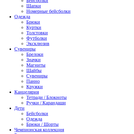
Бейсболки
Шапки
Номерные бейсболки
Одежда
Брюки
Куртки
Толстовки
Футболки
Эксклюзив
Сувениры
Брелоки
Значки
Магниты
Шайбы
Сувениры
Панно
Кружки
Канцелярия
Тетради / Блокноты
Ручки / Карандаши
Дети
Бейсболки
Одежда
Брюки / Шорты
Чемпионская коллекция