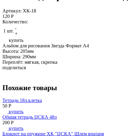
Артикул: ХК-18
120
P
Количество:
-
1 шт.
+
купить
Альбом для рисования Звезда Формат А4
Высота: 205мм
Ширина: 290мм
Переплёт: мягкая, скрепка
поделиться
Похожие товары
Тетрадь 18л.клетка
50
P
купить
Общая тетрадь ЦСКА 48л
200
P
купить
Блокнот на пружине ХК "ЦСКА" Шлем вратаря