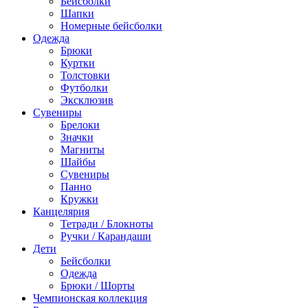
Бейсболки
Шапки
Номерные бейсболки
Одежда
Брюки
Куртки
Толстовки
Футболки
Эксклюзив
Сувениры
Брелоки
Значки
Магниты
Шайбы
Сувениры
Панно
Кружки
Канцелярия
Тетради / Блокноты
Ручки / Карандаши
Дети
Бейсболки
Одежда
Брюки / Шорты
Чемпионская коллекция