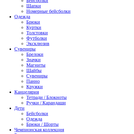
Бейсболки
Шапки
Номерные бейсболки
Одежда
Брюки
Куртки
Толстовки
Футболки
Эксклюзив
Сувениры
Брелоки
Значки
Магниты
Шайбы
Сувениры
Панно
Кружки
Канцелярия
Тетради / Блокноты
Ручки / Карандаши
Дети
Бейсболки
Одежда
Брюки / Шорты
Чемпионская коллекция