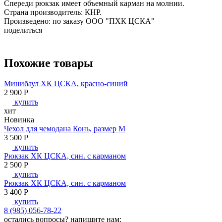
Спереди рюкзак имеет объемный карман на молнии.
Страна производитель: КНР.
Произведено: по заказу ООО "ПХК ЦСКА"
поделиться
Похожие товары
Минибаул ХК ЦСКА, красно-синий
2 900
P
купить
хит
Новинка
Чехол для чемодана Конь, размер M
3 500
P
купить
Рюкзак ХК ЦСКА, син. с карманом
2 500
P
купить
Рюкзак ХК ЦСКА, син. с карманом
3 400
P
купить
8 (985) 056-78-22
остались вопросы?
напишите нам: