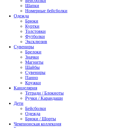
Бейсболки
Шапки
Номерные бейсболки
Одежда
Брюки
Куртки
Толстовки
Футболки
Эксклюзив
Сувениры
Брелоки
Значки
Магниты
Шайбы
Сувениры
Панно
Кружки
Канцелярия
Тетради / Блокноты
Ручки / Карандаши
Дети
Бейсболки
Одежда
Брюки / Шорты
Чемпионская коллекция