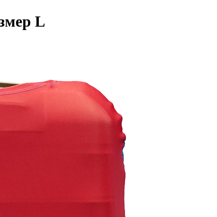
азмер L