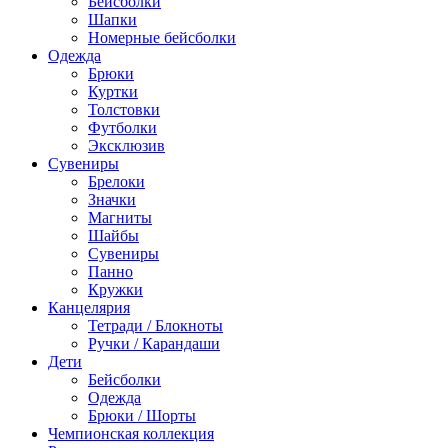
Бейсболки
Шапки
Номерные бейсболки
Одежда
Брюки
Куртки
Толстовки
Футболки
Эксклюзив
Сувениры
Брелоки
Значки
Магниты
Шайбы
Сувениры
Панно
Кружки
Канцелярия
Тетради / Блокноты
Ручки / Карандаши
Дети
Бейсболки
Одежда
Брюки / Шорты
Чемпионская коллекция