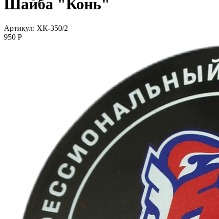
Шайба "Конь"
Артикул: ХК-350/2
950
P