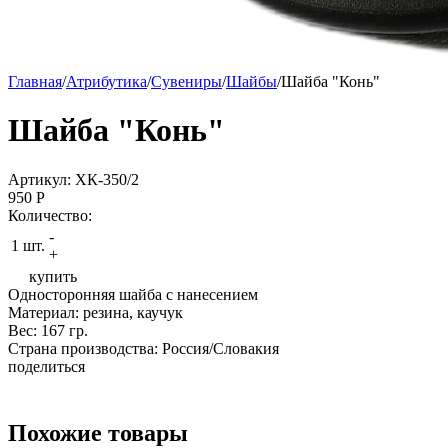
Главная
/
Атрибутика
/
Сувениры
/
Шайбы
/
Шайба "Конь"
Шайба "Конь"
Артикул: ХК-350/2
950
P
Количество:
-
1 шт.
+
купить
Односторонняя шайба c нанесением
Материал: резина, каучук
Вес: 167 гр.
Страна производства: Россия/Словакия
поделиться
Похожие товары