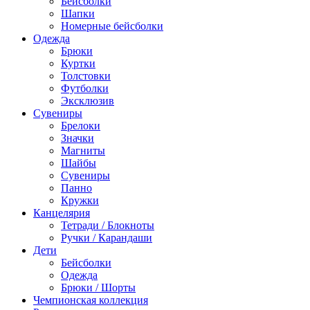
Бейсболки
Шапки
Номерные бейсболки
Одежда
Брюки
Куртки
Толстовки
Футболки
Эксклюзив
Сувениры
Брелоки
Значки
Магниты
Шайбы
Сувениры
Панно
Кружки
Канцелярия
Тетради / Блокноты
Ручки / Карандаши
Дети
Бейсболки
Одежда
Брюки / Шорты
Чемпионская коллекция