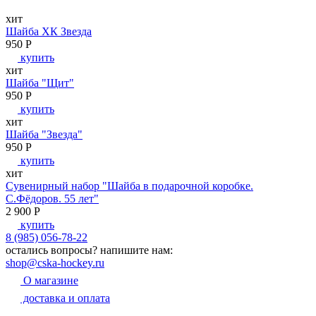
хит
Шайба ХК Звезда
950
P
купить
хит
Шайба "Щит"
950
P
купить
хит
Шайба "Звезда"
950
P
купить
хит
Сувенирный набор "Шайба в подарочной коробке.
С.Фёдоров. 55 лет"
2 900
P
купить
8 (985) 056-78-22
остались вопросы?
напишите нам:
shop@cska-hockey.ru
О магазине
доставка и оплата