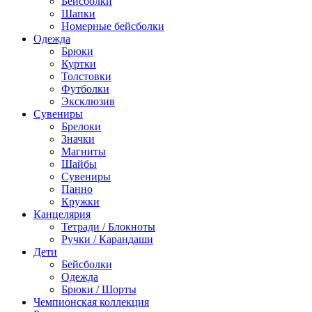
Бейсболки
Шапки
Номерные бейсболки
Одежда
Брюки
Куртки
Толстовки
Футболки
Эксклюзив
Сувениры
Брелоки
Значки
Магниты
Шайбы
Сувениры
Панно
Кружки
Канцелярия
Тетради / Блокноты
Ручки / Карандаши
Дети
Бейсболки
Одежда
Брюки / Шорты
Чемпионская коллекция