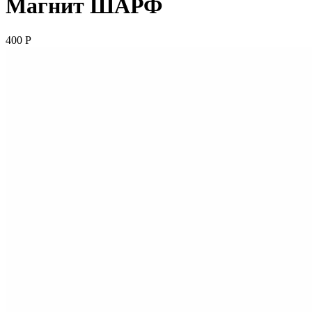
Магнит ШАРФ
400
P