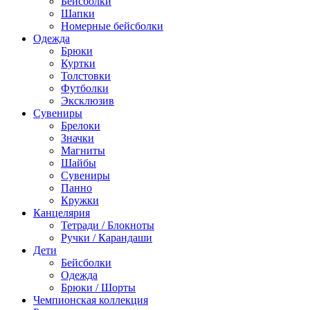
Бейсболки
Шапки
Номерные бейсболки
Одежда
Брюки
Куртки
Толстовки
Футболки
Эксклюзив
Сувениры
Брелоки
Значки
Магниты
Шайбы
Сувениры
Панно
Кружки
Канцелярия
Тетради / Блокноты
Ручки / Карандаши
Дети
Бейсболки
Одежда
Брюки / Шорты
Чемпионская коллекция