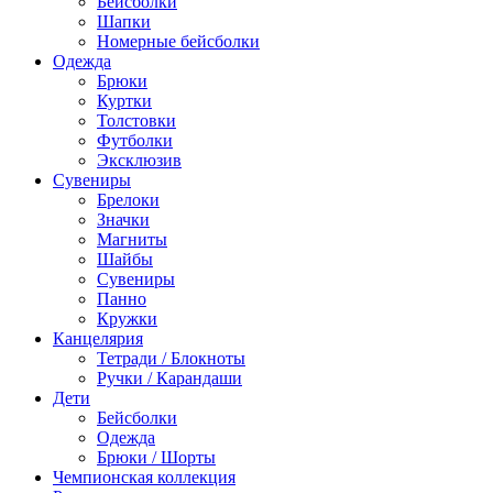
Бейсболки
Шапки
Номерные бейсболки
Одежда
Брюки
Куртки
Толстовки
Футболки
Эксклюзив
Сувениры
Брелоки
Значки
Магниты
Шайбы
Сувениры
Панно
Кружки
Канцелярия
Тетради / Блокноты
Ручки / Карандаши
Дети
Бейсболки
Одежда
Брюки / Шорты
Чемпионская коллекция