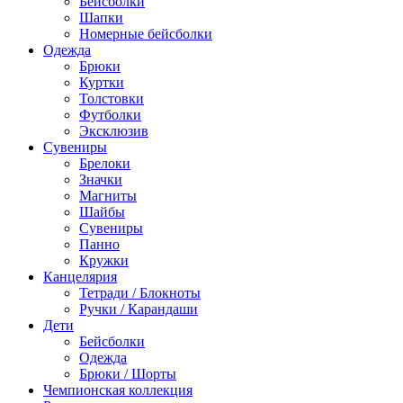
Бейсболки
Шапки
Номерные бейсболки
Одежда
Брюки
Куртки
Толстовки
Футболки
Эксклюзив
Сувениры
Брелоки
Значки
Магниты
Шайбы
Сувениры
Панно
Кружки
Канцелярия
Тетради / Блокноты
Ручки / Карандаши
Дети
Бейсболки
Одежда
Брюки / Шорты
Чемпионская коллекция