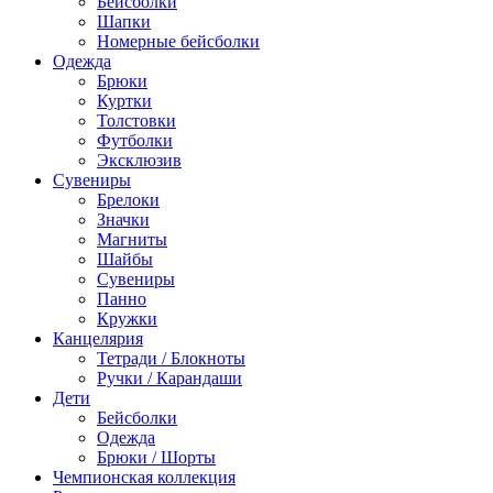
Бейсболки
Шапки
Номерные бейсболки
Одежда
Брюки
Куртки
Толстовки
Футболки
Эксклюзив
Сувениры
Брелоки
Значки
Магниты
Шайбы
Сувениры
Панно
Кружки
Канцелярия
Тетради / Блокноты
Ручки / Карандаши
Дети
Бейсболки
Одежда
Брюки / Шорты
Чемпионская коллекция