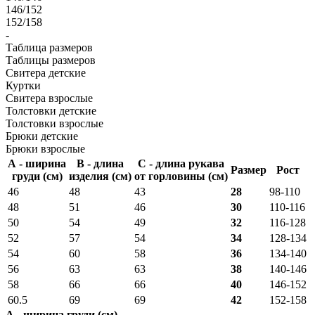
146/152
152/158
-
Таблица размеров
Таблицы размеров
Свитера детские
Куртки
Свитера взрослые
Толстовки детские
Толстовки взрослые
Брюки детские
Брюки взрослые
А - ширина
В - длина
С - длина рукава
Размер
Рост
груди (см)
изделия (см)
от горловины (см)
46
48
43
28
98-110
48
51
46
30
110-116
50
54
49
32
116-128
52
57
54
34
128-134
54
60
58
36
134-140
56
63
63
38
140-146
58
66
66
40
146-152
60.5
69
69
42
152-158
А - ширина груди (см)